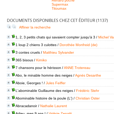
Renard poche
Supermax
Titoumax
DOCUMENTS DISPONIBLES CHEZ CET ÉDITEUR (
1137
)
Affiner la recherche
1, 2, 3 petits chats qui savaient compter jusqu'à 3
/
Michel V
1 loup 2 chiens 3 culottes
/
Dorothée Monfreid (de)
3 contes cruels
/
Matthieu Sylvander
365 bisous
/
Kimiko
7 chansons pour le hérisson
/
ANNE Trotereau
Abo, le minable homme des neiges
/
Agnès Desarthe
Aboie, Georges !
/
Jules Feiffer
L'abominable Guillaume des neiges
/
Frédéric Stehr
Abominable histoire de la poule (L')
/
Christian Oster
Abracadanoir
/
Nathalie Laurent
Adieu, mes 9 ans !
/
Valérie Zenatti