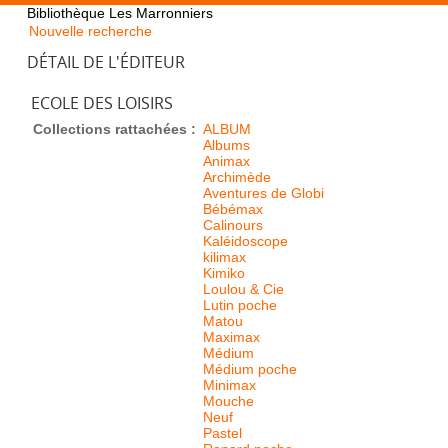
Bibliothèque Les Marronniers
Nouvelle recherche
DÉTAIL DE L'ÉDITEUR
ECOLE DES LOISIRS
Collections rattachées :
ALBUM
Albums
Animax
Archimède
Aventures de Globi
Bébémax
Calinours
Kaléidoscope
kilimax
Kimiko
Loulou & Cie
Lutin poche
Matou
Maximax
Médium
Médium poche
Minimax
Mouche
Neuf
Pastel