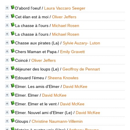
D'abord l'oeuf
/
Laura Vaccaro Seeger
Cet élan est à moi
/
Oliver Jeffers
La chasse à l'ours
/
Michael Rosen
La chasse à l'ours
/
Michael Rosen
Chasse aux pirates (La)
/
Sylvie Auzary- Luton
Chers Maman et Papa
/
Emily Gravett
Coincé
/
Oliver Jeffers
déjeuner des loups (Le)
/
Geoffroy de Pennart
Edouard l'émeu
/
Sheena Knowles
Elmer. Les amis d'Elmer
/
David McKee
Elmer. Elmer
/
David McKee
Elmer. Elmer et le vent
/
David McKee
Elmer. Nouvel ami d'Elmer (Le)
/
David McKee
Gloups
/
Christine Naumann-Villemin