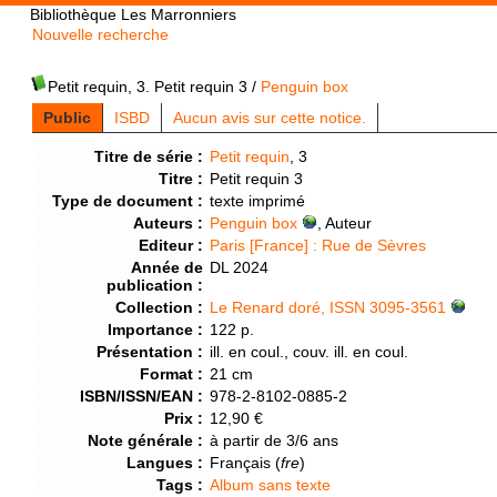
Bibliothèque Les Marronniers
Nouvelle recherche
Petit requin, 3. Petit requin 3
/
Penguin box
Public
ISBD
Aucun avis sur cette notice.
Titre de série :
Petit requin
, 3
Titre :
Petit requin 3
Type de document :
texte imprimé
Auteurs :
Penguin box
, Auteur
Editeur :
Paris [France] : Rue de Sèvres
Année de
DL 2024
publication :
Collection :
Le Renard doré, ISSN 3095-3561
Importance :
122 p.
Présentation :
ill. en coul., couv. ill. en coul.
Format :
21 cm
ISBN/ISSN/EAN :
978-2-8102-0885-2
Prix :
12,90 €
Note générale :
à partir de 3/6 ans
Langues :
Français (
fre
)
Tags :
Album sans texte