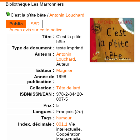
Bibliothèque Les Marronniers
C'est la p'tite bête
/
Antonin Louchard
Public
ISBD
Aucun avis sur cette notice.
Titre :
C'est la p'tite
bête
Type de document :
texte imprimé
Auteurs :
Antonin
Louchard
,
Auteur
Editeur :
Magnier
Année de
1998
publication :
Collection :
Tête de lard
ISBN/ISSN/EAN :
978-2-84420-
007-5
Prix :
5
Langues :
Français (
fre
)
Tags :
humour
Index. décimale :
001.1
Vie
intellectuelle.
Coopération
intellectuelle