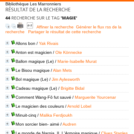
Bibliothèque Les Marronniers
RÉSULTAT DE LA RECHERCHE
44
RECHERCHE SUR LE TAG
'MAGIE'
Affiner la recherche
Générer le flux rss de la
recherche
Partager le résultat de cette recherche
Allons bon
/
Yak Rivais
Anton est magicien
/
Ole Könnecke
Ballon magique (Le)
/
Marie-Isabelle Murat
Le Bisou magique
/
Alan Mets
Bol magique (Le)
/
Jim Aylesworth
Cadeau magique (Le)
/
Brigitte Bidal
Comment Wang-Fô fut sauvé
/
Marguerite Yourcenar
Le magicien des couleurs
/
Arnold Lobel
Minuit-cinq
/
Malika Ferdjoukh
Mon sorcier bien- aimé
/
Audren
Le monde de Narnia, II. L'Armoire magique
/
Clives Staples