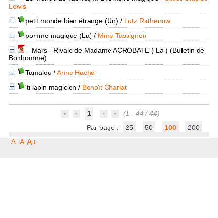
Lewis
petit monde bien étrange (Un)
/
Lutz Rathenow
pomme magique (La)
/
Mme Tassignon
- Mars - Rivale de Madame ACROBATE ( La )
(Bulletin de
Bonhomme)
Tamalou
/
Anne Haché
'ti lapin magicien
/
Benoît Charlat
1
(1 - 44 / 44)
Par page :
25
50
100
200
A-
A
A+