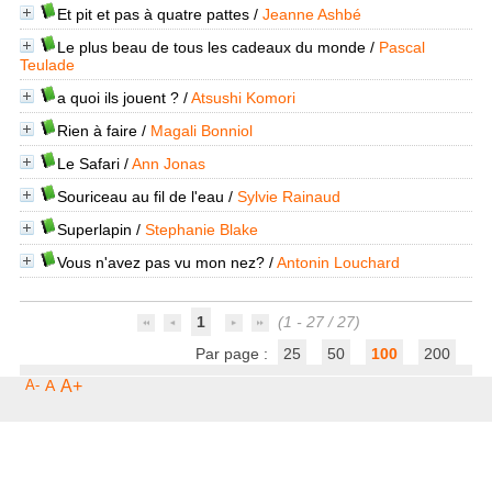
Et pit et pas à quatre pattes
/
Jeanne Ashbé
Le plus beau de tous les cadeaux du monde
/
Pascal
Teulade
a quoi ils jouent ?
/
Atsushi Komori
Rien à faire
/
Magali Bonniol
Le Safari
/
Ann Jonas
Souriceau au fil de l'eau
/
Sylvie Rainaud
Superlapin
/
Stephanie Blake
Vous n'avez pas vu mon nez?
/
Antonin Louchard
1
(1 - 27 / 27)
Par page :
25
50
100
200
A-
A
A+