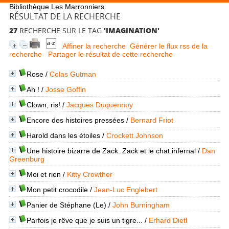
Bibliothèque Les Marronniers
RÉSULTAT DE LA RECHERCHE
27
RECHERCHE SUR LE TAG
'IMAGINATION'
Affiner la recherche
Générer le flux rss de la
recherche
Partager le résultat de cette recherche
Rose
/
Colas Gutman
Ah !
/
Josse Goffin
Clown, ris!
/
Jacques Duquennoy
Encore des histoires pressées
/
Bernard Friot
Harold dans les étoiles
/
Crockett Johnson
Une histoire bizarre de Zack. Zack et le chat infernal
/
Dan
Greenburg
Moi et rien
/
Kitty Crowther
Mon petit crocodile
/
Jean-Luc Englebert
Panier de Stéphane (Le)
/
John Burningham
Parfois je rêve que je suis un tigre...
/
Erhard Dietl