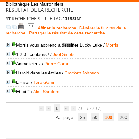
Bibliothèque Les Marronniers
RÉSULTAT DE LA RECHERCHE
17
RECHERCHE SUR LE TAG
'DESSIN'
Affiner la recherche
Générer le flux rss de la
recherche
Partager le résultat de cette recherche
Morris vous apprend à
dessin
er Lucky Luke
/
Morris
1,2,3...couleurs !
/
Joël Smets
Animalicieux
/
Pierre Coran
Harold dans les étoiles
/
Crockett Johnson
L'Hiver
/
Taro Gomi
Et toi ?
/
Alex Sanders
1
(1 - 17 / 17)
Par page :
25
50
100
200