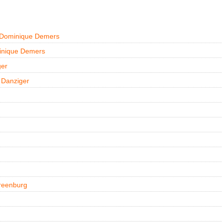
Dominique Demers
nique Demers
ger
 Danziger
reenburg