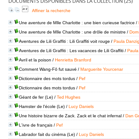
DOCUMENTS DISPONIBLES DANS LA COLLECTION (
25
)
Affiner la recherche
Une aventure de Mlle Charlotte : une bien curieuse factrice
/
Une aventure de Mlle Charlotte : une drôle de ministre
/
Domi
Aventures de Lili Graffiti : Lili Graffiti voit rouge
/
Paula Danzi
Aventures de Lili Graffiti : Les vacances de Lili Graffiti
/
Paula
Avril et la poison
/
Henrietta Branford
Comment Wang-Fô fut sauvé
/
Marguerite Yourcenar
Dictionnaire des mots tordus
/
Pef
Dictionnaire des mots tordus
/
Pef
Géant de fer (Le)
/
Ted Hughes
Hamster de l'école (Le)
/
Lucy Daniels
Une histoire bizarre de Zack. Zack et le chat infernal
/
Dan G
L'ivre de français
/
Pef
Labrador fait du cinéma (Le)
/
Lucy Daniels