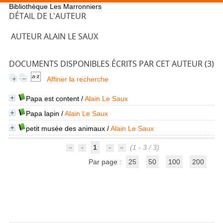
Bibliothèque Les Marronniers
DÉTAIL DE L'AUTEUR
AUTEUR ALAIN LE SAUX
DOCUMENTS DISPONIBLES ÉCRITS PAR CET AUTEUR (
3
)
Affiner la recherche
Papa est content
/
Alain Le Saux
Papa lapin
/
Alain Le Saux
petit musée des animaux
/
Alain Le Saux
1
(1 - 3 / 3)
Par page :
25
50
100
200