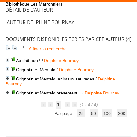
Bibliothèque Les Marronniers
DÉTAIL DE L'AUTEUR
AUTEUR DELPHINE BOURNAY
DOCUMENTS DISPONIBLES ÉCRITS PAR CET AUTEUR (
4
)
Affiner la recherche
Au château !
/
Delphine Bournay
Grignotin et Mentalo
/
Delphine Bournay
Grignotin et Mentalo, animaux sauvages
/
Delphine
Bournay
Grignotin et Mentalo présentent...
/
Delphine Bournay
1
(1 - 4 / 4)
Par page :
25
50
100
200